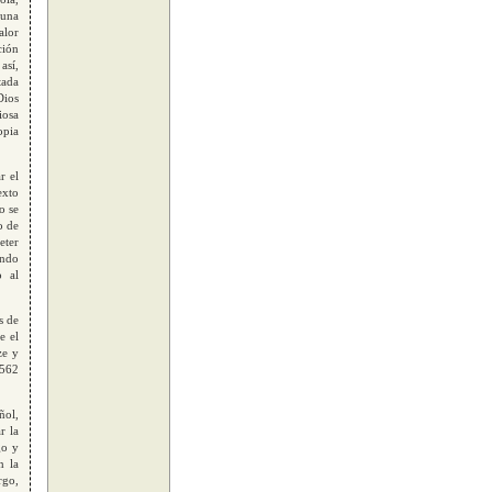
 una
alor
ción
así,
tada
Dios
iosa
opia
r el
exto
o se
o de
eter
undo
o al
s de
e el
ze y
1562
ñol,
r la
go y
n la
rgo,