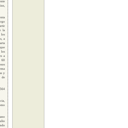
ente
ius,
enta
urgo
rtir
e la
 los
s, a
arta
 que
 los
es a
n 60
osos
rema
as y
e de
1564
cia,
como
rano
ulio
ando