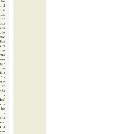
 los
, el
” se
ran.
ebre
Esta
s en
todo
ntos
 han
, si
, no
stro
zoso
 que
, no
blia
 “la
ente
I 27
endo
 la
ías”
s de
 los
a de
 (la
ana.
a la
uevo