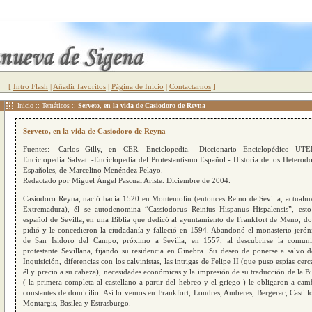
[
Intro Flash
|
Añadir favoritos
|
Página de Inicio
|
Contactarnos
]
Inicio
::
Temáticos
::
Serveto, en la vida de Casiodoro de Reyna
Serveto, en la vida de Casiodoro de Reyna
Fuentes:- Carlos Gilly, en CER. Enciclopedia. -Diccionario Enciclopédico UT
Enciclopedia Salvat. -Enciclopedia del Protestantismo Español.- Historia de los Heterod
Españoles, de Marcelino Menéndez Pelayo.
Redactado por Miguel Ángel Pascual Ariste. Diciembre de 2004.
Casiodoro Reyna, nació hacia 1520 en Montemolín (entonces Reino de Sevilla, actualm
Extremadura), él se autodenomina “Cassiodorus Reinius Hispanus Hispalensis”, esto
español de Sevilla, en una Biblia que dedicó al ayuntamiento de Frankfort de Meno, d
pidió y le concedieron la ciudadanía y falleció en 1594. Abandonó el monasterio jeró
de San Isidoro del Campo, próximo a Sevilla, en 1557, al descubrirse la comun
protestante Sevillana, fijando su residencia en Ginebra. Su deseo de ponerse a salvo d
Inquisición, diferencias con los calvinistas, las intrigas de Felipe II (que puso espías cerc
él y precio a su cabeza), necesidades económicas y la impresión de su traducción de la Bi
( la primera completa al castellano a partir del hebreo y el griego ) le obligaron a cam
constantes de domicilio. Así lo vemos en Frankfort, Londres, Amberes, Bergerac, Castill
Montargis, Basilea y Estrasburgo.