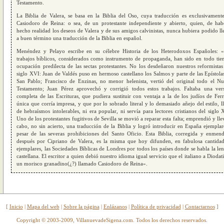
Testamento.
La Biblia de Valera, se basa en la Biblia del Oso, cuya traducción es exclusivament
Casiodoro de Reina: o sea, de un protestante independiente y abierto, quien, de hab
hecho realidad los deseos de Valera y de sus amigos calvinistas, nunca hubiera podido ll
a buen término una traducción de la Biblia en español.
Menéndez y Pelayo escribe en su célebre Historia de los Heterodoxos Españoles: 
trabajos bíblicos, considerados como instrumento de propaganda, han sido en todo ti
ocupación predilecta de las sectas protestantes. No los desdeñaron nuestros reformistas
siglo XVI: Juan de Valdés puso en hermoso castellano los Salmos y parte de las Epístola
San Pablo; Francisco de Enzinas, no menor helenista, vertió del original todo el N
Testamento; Juan Pérez aprovechó y corrigió todos estos trabajos. Faltaba una ver
completa de las Escrituras, que pudiera sustituir con ventaja a la de los judíos de Ferr
única que corría impresa, y que por lo sobrado literal y lo demasiado añejo del estilo, l
de hebraísmos intolerables, ni era popular, ni servía para lectores cristianos del siglo 
Uno de los protestantes fugitivos de Sevilla se movió a reparar esta falta; emprendió y lle
cabo, no sin acierto, una traducción de la Biblia y logró introducir en España ejemplar
pesar de las severas prohibiciones del Santo Oficio. Esta Biblia, corregida y enmen
después por Cipriano de Valera, es la misma que hoy difunden, en fabulosa cantida
ejemplares, las Sociedades Bíblicas de Londres por todos los países donde se habla la le
castellana. El escritor a quien debió nuestro idioma igual servicio que el italiano a Diodati
un morisco granadino(¿?) llamado Casiodoro de Reina».
[
Inicio
|
Mapa del web
|
Sobre la página
|
Enlázanos
|
Política de privacidad
|
Contactarnos
]
Copyright © 2003-2009, VillanuevadeSigena.com. Todos los derechos reservados.