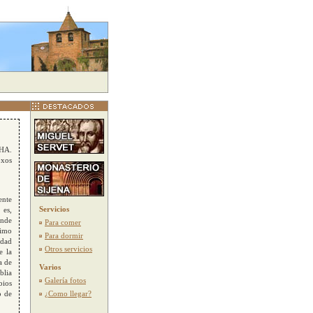
EHA.
oxos
ente
Servicios
 es,
onde
Para comer
nimo
Para dormir
idad
Otros servicios
e la
a de
Varios
blia
Galería fotos
bios
o de
¿Como llegar?