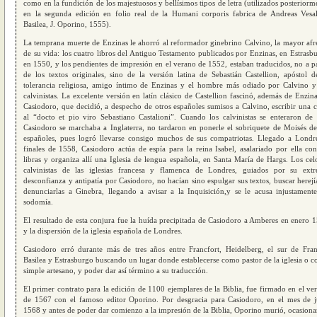
como en la fundición de los majestuosos y bellísimos tipos de letra (utilizados posteriorm
en la segunda edición en folio real de la Humani corporis fabrica de Andreas Vesal
Basilea, J. Oporino, 1555).
La temprana muerte de Enzinas le ahorró al reformador ginebrino Calvino, la mayor afr
de su vida: los cuatro libros del Antiguo Testamento publicados por Enzinas, en Estrasb
en 1550, y los pendientes de impresión en el verano de 1552, estaban traducidos, no a pa
de los textos originales, sino de la versión latina de Sebastián Castellion, apóstol d
tolerancia religiosa, amigo íntimo de Enzinas y el hombre más odiado por Calvino y
calvinistas. La excelente versión en latín clásico de Castellion fascinó, además de Enzina
Casiodoro, que decidió, a despecho de otros españoles sumisos a Calvino, escribir una c
al “docto et pio viro Sebastiano Castalioni”. Cuando los calvinistas se enteraron de
Casiodoro se marchaba a Inglaterra, no tardaron en ponerle el sobriquete de Moisés de
españoles, pues logró llevarse consigo muchos de sus compatriotas. Llegado a Londr
finales de 1558, Casiodoro actúa de espía para la reina Isabel, asalariado por ella co
libras y organiza allí una Iglesia de lengua española, en Santa María de Hargs. Los cel
calvinistas de las iglesias francesa y flamenca de Londres, guiados por su ext
desconfianza y antipatía por Casiodoro, no hacían sino espulgar sus textos, buscar herejí
denunciarlas a Ginebra, llegando a avisar a la Inquisición,y se le acusa injustament
sodomía.
El resultado de esta conjura fue la huída precipitada de Casiodoro a Amberes en enero 
y la dispersión de la iglesia española de Londres.
Casiodoro erró durante más de tres años entre Francfort, Heidelberg, el sur de Fran
Basilea y Estrasburgo buscando un lugar donde establecerse como pastor de la iglesia o 
simple artesano, y poder dar así término a su traducción.
El primer contrato para la edición de 1100 ejemplares de la Biblia, fue firmado en el ve
de 1567 con el famoso editor Oporino. Por desgracia para Casiodoro, en el mes de j
1568 y antes de poder dar comienzo a la impresión de la Biblia, Oporino murió, ocasion