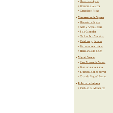
Orden de Sijena
Recuerdo Guerra
Casiodoro Reina
Monasterio de Sigena
Historia de Sijena
Arte y Arquitectura
Sala Capitular
Techumbre Mudéjar
Retablos y pinturas
Patrimonio artístico
Hermanas de Belén
Miguel Servet
Casa Museo de Servet
Biografía año a año
Elucubraciones Servet
Citas de Miguel Servet
Enlaces de Interés
Pueblos de Monegros