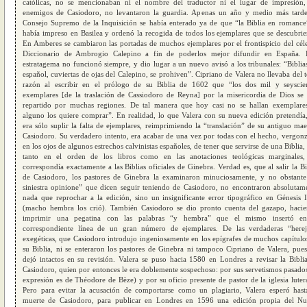
católicas, no se mencionaban ni el nombre del traductor ni el lugar de impresión,
enemigos de Casiodoro, no levantaron la guardia. Apenas un año y medio más tarde
Consejo Supremo de la Inquisición se había enterado ya de que “la Biblia en romance
había impreso en Basilea y ordenó la recogida de todos los ejemplares que se descubrie
En Amberes se cambiaron las portadas de muchos ejemplares por el frontispicio del cél
Diccionario de Ambrogio Calepino a fin de poderlos mejor difundir en España. 
estratagema no funcionó siempre, y dio lugar a un nuevo avisó a los tribunales: “Biblia
español, cuviertas de ojas del Calepino, se prohiven”. Cipriano de Valera no llevaba del 
razón al escribir en el prólogo de su Biblia de 1602 que “los dos mil y seyscie
exemplares [de la traslación de Cassiodoro de Reyna] por la misericordia de Dios se
repartido por muchas regiones. De tal manera que hoy casi no se hallan exemplares
alguno los quiere comprar”. En realidad, lo que Valera con su nueva edición pretendía
era sólo suplir la falta de ejemplares, reimprimiendo la “translación” de su antiguo mae
Casiodoro. Su verdadero intento, era acabar de una vez por todas con el hecho, vergon
en los ojos de algunos estrechos calvinistas españoles, de tener que servirse de una Biblia,
tanto en el orden de los libros como en las anotaciones teológicas marginales
correspondía exactamente a las Biblias oficiales de Ginebra. Verdad es, que al salir la Bi
de Casiodoro, los pastores de Ginebra la examinaron minuciosamente, y no obstante
siniestra opinione” que dicen seguir teniendo de Casiodoro, no encontraron absolutam
nada que reprochar a la edición, sino un insignificante error tipográfico en Génesis 
(macho hembra los crió). También Casiodoro se dio pronto cuenta del gazapo, haci
imprimir una pegatina con las palabras “y hembra” que el mismo insertó en
correspondiente línea de un gran número de ejemplares. De las verdaderas “herej
exegéticas, que Casiodoro introdujo ingeniosamente en los epígrafes de muchos capítulo
su Biblia, ni se enteraron los pastores de Ginebra ni tampoco Cipriano de Valera, pues
dejó intactos en su revisión. Valera se puso hacia 1580 en Londres a revisar la Bibli
Casiodoro, quien por entonces le era doblemente sospechoso: por sus servetismos pasados
expresión es de Théodore de Bèze) y por su oficio presente de pastor de la iglesia luter
Pero para evitar la acusación de comportarse como un plagiario, Valera esperó hast
muerte de Casiodoro, para publicar en Londres en 1596 una edición propia del N