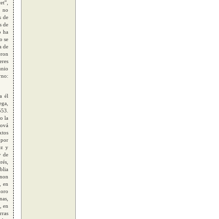
et”,
, no
s de
s de
o ha
o se
a de
eron
eres
unio
rno:
a él
ega,
553.
o la
hová
xtos
 por
ez y
y de
rés,
blia
anon
, en
doro
nas,
, en
rras