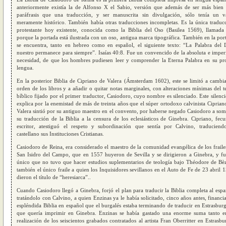
anteriormente existía la de Alfonso X el Sabio, versión que además de ser más bien
paráfrasis que una traducción, y ser manuscrita sin divulgación, sólo tenía un v
meramente histórico. También había otras traducciones incompletas. Es la única traduc
protestante hoy existente, conocida como la Biblia del Oso (Basilea 1569), llamada 
porque la portada está ilustrada con un oso, antigua marca tipográfica. También en la por
se encuentra, tanto en hebreo como en español, el siguiente texto: “La Palabra del 
nuestro permanece para siempre”. Isaías 40:8. Fue un convencido de la absoluta e imper
necesidad, de que los hombres pudiesen leer y comprender la Eterna Palabra en su pr
lengua.
En la posterior Biblia de Cipriano de Valera (Ámsterdam 1602), este se limitó a cambia
orden de los libros y a añadir o quitar notas marginales, con alteraciones mínimas del t
bíblico fijado por el primer traductor, Casiodoro, cuyo nombre es silenciado. Este silenci
explica por la enemistad de más de treinta años que el súper ortodoxo calvinista Ciprian
Valera sintió por su antiguo maestro en el convento, por haberse negado Casiodoro a som
su traducción de la Biblia a la censura de los eclesiásticos de Ginebra. Cipriano, fec
escritor, atestiguó el respeto y subordinación que sentía por Calvino, traduciend
castellano sus Instituciones Cristianas.
Casiodoro de Reina, era considerado el maestro de la comunidad evangélica de los fraile
San Isidro del Campo, que en 1557 huyeron de Sevilla y se dirigieron a Ginebra, y fu
único que no tuvo que hacer estudios suplementarios de teología bajo Théodore de Bè
también el único fraile a quien los Inquisidores sevillanos en el Auto de Fe de 23 abril 
dieron el título de “heresiarca”..
Cuando Casiodoro llegó a Ginebra, forjó el plan para traducir la Biblia completa al espa
tratándolo con Calvino, a quien Enzinas ya le había solicitado, cinco años antes, financia
espléndida Biblia en español que el burgalés estaba terminando de traducir en Estrasbur
que quería imprimir en Ginebra. Enzinas se había gastado una enorme suma tanto e
realización de los seiscientos grabados contratados al artista Fran Oberritter en Estrasbu