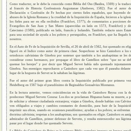
Como traductor, se le debe la conocida como Biblia del Oso (Basilea, 1569) y la traduc
al francés de Historia Confessionis Augustanae (Amberes, 1582). Fue el autor d
Declaración o Confesión de Fe hechas por ciertos fieles españoles, que huyendo de
abusos de la Iglesia Romana y la crueldad de la Inquisición de España, hicieron a la iglesi
los fieles para ser en ella recibidos (Frankfort, 1577); de comentarios a porciones de
Evangelios de San Juan y San Mateo (aparecidas en latín en 1573, Frankfort) y d
Catecismo (1580), publicado en latín, francés y holandés. También redacto unos Estat
para una sociedad de ayuda a los pobres y perseguidos, en Frankfort, que ha llegado h
nosotros.
En el Auto de Fe de la Inquisición de Sevilla, el 26 de abril de 1562, fue quemado en efig
figuró en el Indice como autor de primera clase. Sospechoso se hizo Casiodoro a los u
ortodoxos calvinistas de Ginebra por sostener que también a los anabaptistas se les d
considerar como hermanos, por propagar el libro de Castellion sobre “que no se de
quemar los herejes” y por decir que Miguel Servet había sido quemado injustament
Ginebra. Sus enemigos reprocharon a Casiodoro que cada vez que él paseaba delante
lugar de la hoguera de Servet se le saltaban las lágrimas.
Fue el autor del primer gran libro contra la Inquisición publicado por primera ve
Heidelberg en 1567 bajo el pseudónimo de Reginaldus Gonsalvius Montanus.
En la lectura anterior, vemos coincidencias en la vida de Casiodoro Reyna con la d
predecesor Miguel Serveto Conesa: Los dos se proclaman Hispanus hasta su muerte, a p
de solicitar y obtener ciudadanía extranjera; viajan a Ginebra, donde hablan con Calvino
ven obligados a viajes y cambios constantes de domicilio, para huir de la Inquisici
imprimir sus obras, usando en ocasiones pseudónimo; ayudan a los pobres; se enfrentan 
doctrina calvinista; respetan a los anabaptistas; son quemados en efigie. Casiodoro es ami
admirador de Castellion, primer defensor de Serveto, y resulta enternecedor sus lágrima
pasar por el lugar donde fue quemado Serveto.
La Biblia de Casiodoro de Reina es la primera Biblia completa impresa en lengua españ