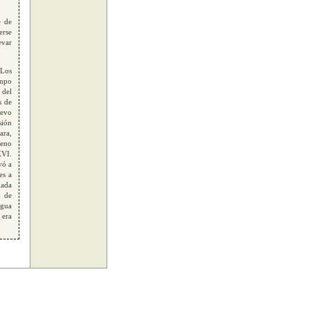
e de
erse
evar
«Los
empo
 del
s de
uevo
sión
ara,
leno
XVI.
vó a
es a
dada
d de
ngua
 era