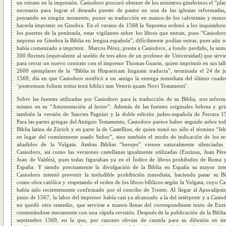
un retraso en la impresión. Casiodoro procuró obtener de los ministros ginebrinos el “plac
necesario para lograr el deseado puesto de pastor en una de las iglesias reformadas
pensando en ningún momento, poner su traducción en manos de los calvinistas y meno
hacerla imprimir en Ginebra. En el verano de 1568 la Suprema ordenó a los inquisidore
los puertos de la península, estar vigilantes sobre los libros que entran, pues “Casiodor
impreso en Ginebra la Biblia en lengua española”, difícilmente podían entrar, pues aún n
había comenzado a imprimir.. Marcos Pérez, presta a Casiodoro, a fondo perdido, la sum
300 florines (equivalente al sueldo de tres años de un profesor de Universidad) que sirvi
para cerrar un nuevo contrato con el impresor Thomas Guarin, quien imprimió en sus tall
2600 ejemplares de la “Biblia in Hispanicam linguam traducta”, terminada el 24 de j
1569, día en que Casiodoro notificó a un amigo la entrega inmediata del último cuade
‘postremum folium totius texti biblici tam Veteris quam Novi Testamenti’.
Sobre las fuentes utilizadas por Casiodoro para la traducción de su Biblia, nos inform
mismo en su “Amonestación al lector”: Además de las fuentes originales hebrea y gri
también la versión de Sanctes Pagnini y la doble edición judeo-española de Ferrara 1
Para las partes griegas del Antiguo Testamento, Casiodoro parece haber seguido sobre tod
Biblia latina de Zürich y en parte la de Castellion, de quien tomó no sólo el término “Je
en lugar del comúnmente usado Señor”, sino también el modo de indicación de los te
añadidos de la Vulgata. Ambas Biblias “herejes” vienen naturalmente silenciadas
Casiodoro, así como las versiones castellanas igualmente utilizadas (Enzinas, Juan Pér
Juan de Valdés), pues todas figuraban ya en el Índice de libros prohibidos de Roma 
España. Y siendo precisamente la divulgación de la Biblia en España su mayor inte
Casiodoro intentó prevenir la ineludible prohibición inmediata, haciendo pasar su Bi
como obra católica y respetando el orden de los libros bíblicos según la Vulgata, cuyo C
había sido recientemente confirmado por el concilio de Trento. Al llegar al Apocalipsis
junio de 1567, la labor del impresor había casi ya alcanzado a la del intérprete y a Casio
no quedó otro remedio, que servirse a manos llenas del correspondiente texto de Enzi
contentándose meramente con una rápida revisión. Después de la publicación de la Biblia
septiembre 1569, en la que, por razones obvias de cautela para su difusión en tie