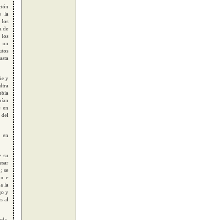
ción
e la
 los
a de
 los
e un
utos
asta
ie y
ltra
ebía
bían
e en
 del
z en
e su
esar
; se
ón e
a la
go y
s al
ola,